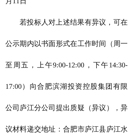
月
11
日
若投标人对上述结果有异议，可在
公示期内以书面形式在工作时间（周一
至周五，上午
9:00-12:00，下午14:30-
17:00）向
合肥
滨湖
投资控股
集团
有限
公司
庐江分公司提出质疑（异议），异
议材料递交地址：
合肥市庐江县庐江水