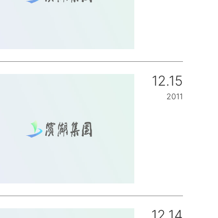
12.15
2011
12.14