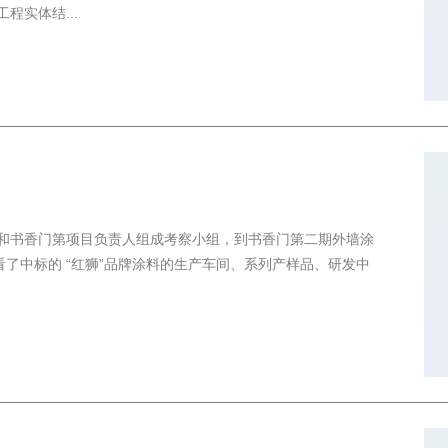
工程实体结...
责人和书香门第项目负责人组成考察小组，到书香门第二期外墙涂