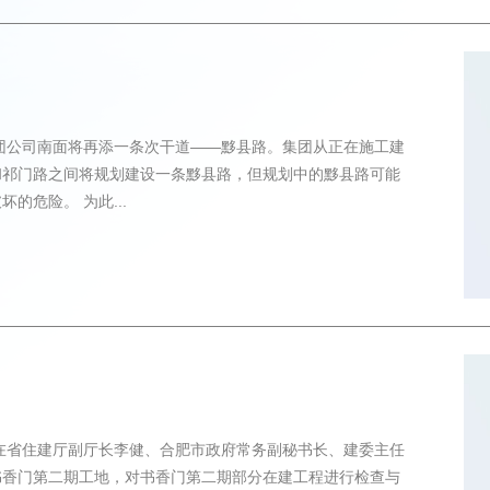
和祁门路之间将规划建设一条黟县路，但规划中的黟县路可能
危险。 为此...
长在省住建厅副厅长李健、合肥市政府常务副秘书长、建委主任
书香门第二期工地，对书香门第二期部分在建工程进行检查与