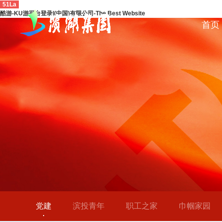
51La
酷游-KU游平台登录|(中国)有限公司-The Best Website
首页
党建
滨投青年
职工之家
巾帼家园