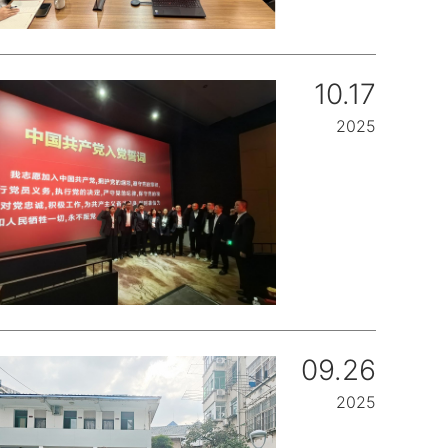
10.17
2025
09.26
2025