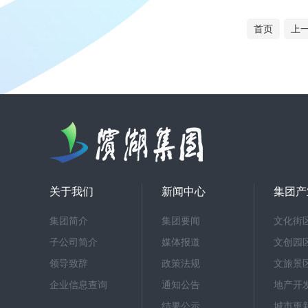
首页
上
关于我们
新闻中心
集团产
集团简介
集团要闻
文化街
子公司简介
媒体报道
文创园
领导致辞
政策法规
文旅景
企业信息查询
通知公告
地产开
结果公示
城市更