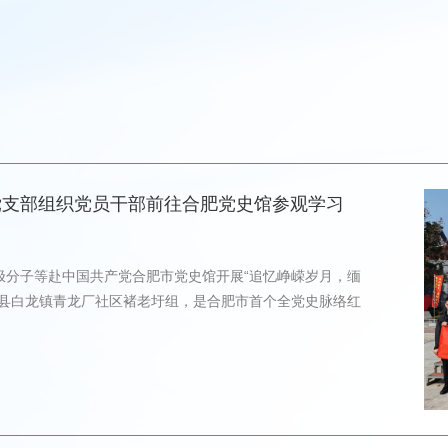
合党支部组织党员干部前往合肥党史馆参观学习
极分子等赴中国共产党合肥市党史馆开展“追忆峥嵘岁月，缅