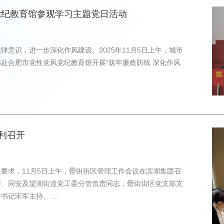
党纪教育馆参观学习主题党日活动
意识，进一步深化作风建设。2025年11月5日上午，城市
赴合肥市党性党风党纪教育馆开展“筑牢廉政防线 深化作风
利召开
要求，11月5日上午，罍街街区管理工作会议在滨湖集团召
委、同安及望湖街道党工委分管负责同志，罍街街区党支部支
委成员及兼职委员参加会议。会议由滨湖集团党委委员、纪委书记宋军主持。 ...