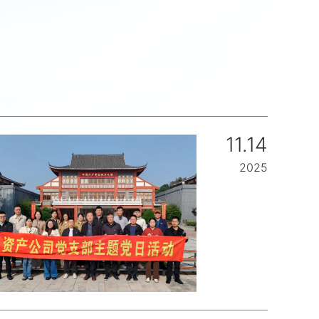
11.14
2025